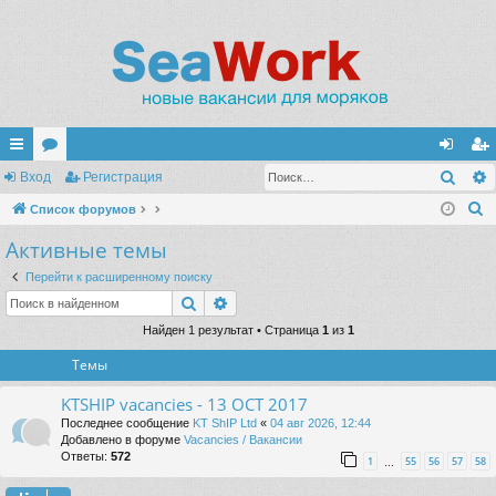
Поис
с
Вход
ор
Регистрация
хо
ег
П
ы
Список форумов
ум
д
ис
о
Активные темы
лк
ы
тр
и
и
ац
Перейти к расширенному поиску
с
Поиск
Расширенный поиск
к
ия
Найден 1 результат • Страница
1
из
1
Темы
KTSHIP vacancies - 13 OCT 2017
Последнее сообщение
KT ShIP Ltd
«
04 авг 2026, 12:44
Добавлено в форуме
Vacancies / Вакансии
Ответы:
572
1
55
56
57
58
…