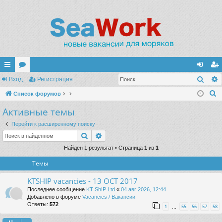
Поис
с
Вход
ор
Регистрация
хо
ег
П
ы
Список форумов
ум
д
ис
о
Активные темы
лк
ы
тр
и
и
ац
Перейти к расширенному поиску
с
Поиск
Расширенный поиск
к
ия
Найден 1 результат • Страница
1
из
1
Темы
KTSHIP vacancies - 13 OCT 2017
Последнее сообщение
KT ShIP Ltd
«
04 авг 2026, 12:44
Добавлено в форуме
Vacancies / Вакансии
Ответы:
572
1
55
56
57
58
…