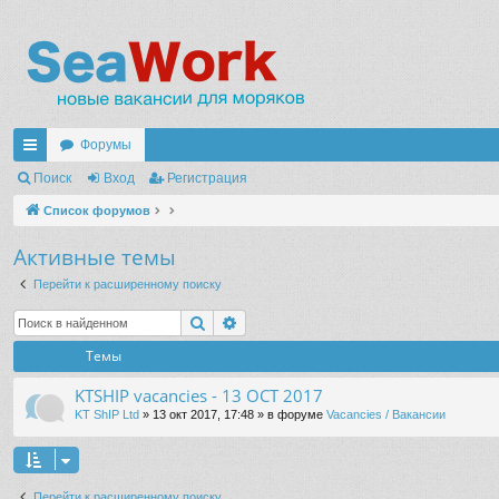
Форумы
с
Поиск
Вход
Регистрация
ы
Список форумов
лк
Активные темы
и
Перейти к расширенному поиску
Поиск
Расширенный поиск
Темы
KTSHIP vacancies - 13 OCT 2017
KT ShIP Ltd
» 13 окт 2017, 17:48 » в форуме
Vacancies / Вакансии
Перейти к расширенному поиску