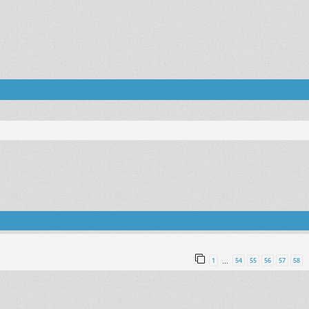
1
54
55
56
57
58
…