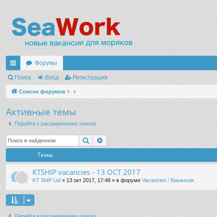
Форумы
с
Поиск
Вход
Регистрация
ы
Список форумов
лк
Активные темы
и
Перейти к расширенному поиску
Поиск
Расширенный поиск
Темы
KTSHIP vacancies - 13 OCT 2017
KT ShIP Ltd
» 13 окт 2017, 17:48 » в форуме
Vacancies / Вакансии
Перейти к расширенному поиску