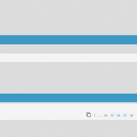
1
54
55
56
57
58
…