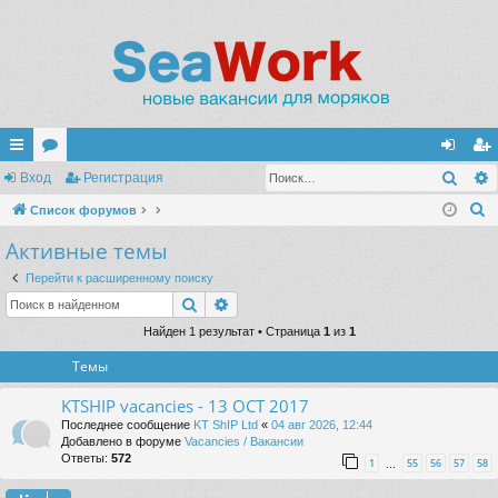
Поис
с
Вход
ор
Регистрация
хо
ег
П
ы
Список форумов
ум
д
ис
о
Активные темы
лк
ы
тр
и
и
ац
Перейти к расширенному поиску
с
Поиск
Расширенный поиск
к
ия
Найден 1 результат • Страница
1
из
1
Темы
KTSHIP vacancies - 13 OCT 2017
Последнее сообщение
KT ShIP Ltd
«
04 авг 2026, 12:44
Добавлено в форуме
Vacancies / Вакансии
Ответы:
572
1
55
56
57
58
…