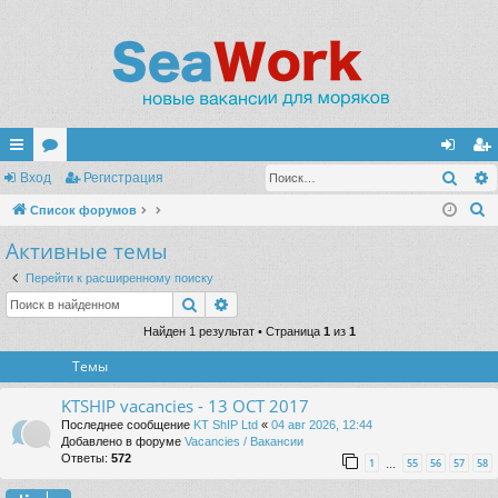
Поис
с
Вход
ор
Регистрация
хо
ег
П
ы
Список форумов
ум
д
ис
о
Активные темы
лк
ы
тр
и
и
ац
Перейти к расширенному поиску
с
Поиск
Расширенный поиск
к
ия
Найден 1 результат • Страница
1
из
1
Темы
KTSHIP vacancies - 13 OCT 2017
Последнее сообщение
KT ShIP Ltd
«
04 авг 2026, 12:44
Добавлено в форуме
Vacancies / Вакансии
Ответы:
572
1
55
56
57
58
…