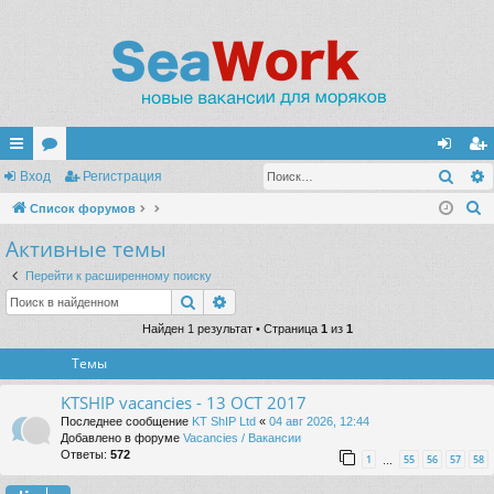
Поис
с
Вход
ор
Регистрация
хо
ег
П
ы
Список форумов
ум
д
ис
о
Активные темы
лк
ы
тр
и
и
ац
Перейти к расширенному поиску
с
Поиск
Расширенный поиск
к
ия
Найден 1 результат • Страница
1
из
1
Темы
KTSHIP vacancies - 13 OCT 2017
Последнее сообщение
KT ShIP Ltd
«
04 авг 2026, 12:44
Добавлено в форуме
Vacancies / Вакансии
Ответы:
572
1
55
56
57
58
…