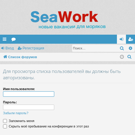
Поис
с
Вход
ор
Регистрация
хо
ег
П
ы
Список форумов
ум
д
ис
о
лк
ы
тр
Для просмотра списка пользователей вы должны быть
и
и
ац
авторизованы.
с
к
ия
Имя пользователя:
Пароль:
Забыли пароль?
Запомнить меня
Скрыть моё пребывание на конференции в этот раз