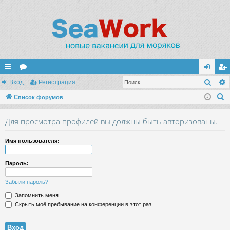
Поис
с
Вход
ор
Регистрация
хо
ег
П
ы
Список форумов
ум
д
ис
о
лк
ы
тр
Для просмотра профилей вы должны быть авторизованы.
и
и
ац
с
Имя пользователя:
к
ия
Пароль:
Забыли пароль?
Запомнить меня
Скрыть моё пребывание на конференции в этот раз