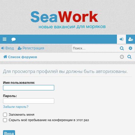
Поис
с
Вход
ор
Регистрация
хо
ег
П
ы
Список форумов
ум
д
ис
о
лк
ы
тр
Для просмотра профилей вы должны быть авторизованы.
и
и
ац
с
Имя пользователя:
к
ия
Пароль:
Забыли пароль?
Запомнить меня
Скрыть моё пребывание на конференции в этот раз