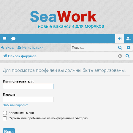
Поис
с
Вход
ор
Регистрация
хо
ег
П
ы
Список форумов
ум
д
ис
о
лк
ы
тр
Для просмотра профилей вы должны быть авторизованы.
и
и
ац
с
Имя пользователя:
к
ия
Пароль:
Забыли пароль?
Запомнить меня
Скрыть моё пребывание на конференции в этот раз