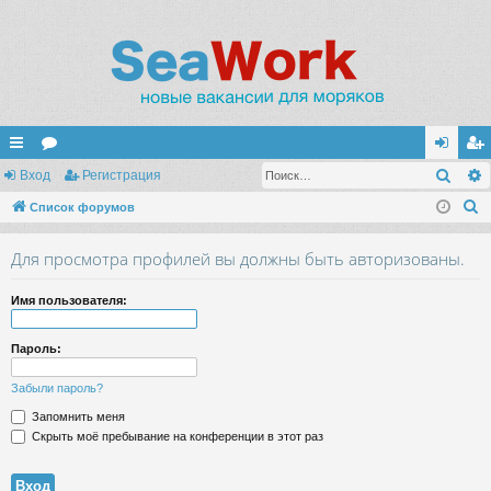
Поис
с
Вход
ор
Регистрация
хо
ег
П
ы
Список форумов
ум
д
ис
о
лк
ы
тр
Для просмотра профилей вы должны быть авторизованы.
и
и
ац
с
Имя пользователя:
к
ия
Пароль:
Забыли пароль?
Запомнить меня
Скрыть моё пребывание на конференции в этот раз