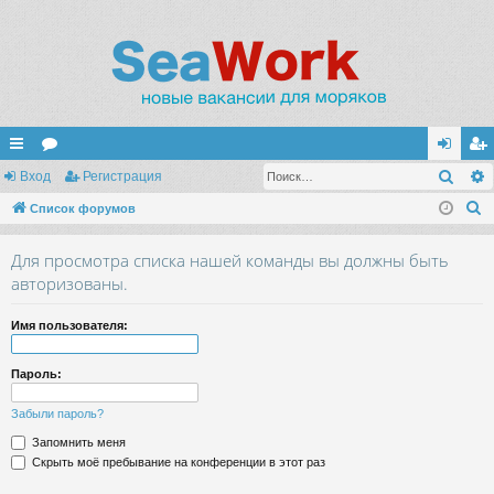
Поис
с
Вход
ор
Регистрация
хо
ег
П
ы
Список форумов
ум
д
ис
о
лк
ы
тр
Для просмотра списка нашей команды вы должны быть
и
и
ац
авторизованы.
с
к
ия
Имя пользователя:
Пароль:
Забыли пароль?
Запомнить меня
Скрыть моё пребывание на конференции в этот раз