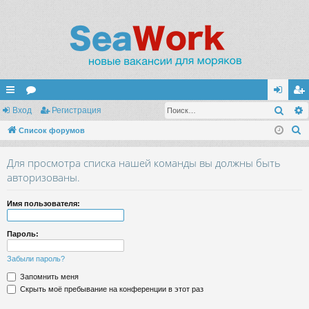
Поис
с
Вход
ор
Регистрация
хо
ег
П
ы
Список форумов
ум
д
ис
о
лк
ы
тр
Для просмотра списка нашей команды вы должны быть
и
и
ац
авторизованы.
с
к
ия
Имя пользователя:
Пароль:
Забыли пароль?
Запомнить меня
Скрыть моё пребывание на конференции в этот раз