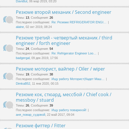
Davidtut
, 06 мар 2019, 03:20
Резюме второй механик / Second engineer
Темы
:
13
,
Сообщения
:
26
Последнее сообщение:
Re: Резюме REFRIGERATOR ENGI…
alaine
, 02 окт 2019, 08:24
Резюме третий - четвертый механик / third
engineer / forth engineer
Темы
:
24
,
Сообщения
:
54
Последнее сообщение:
Re: Refrigerator Engineer Loo…
badgergal
, 09 дек 2019, 17:56
Резюме моторист, вайпер / Oiler / wiper
Темы
:
19
,
Сообщения
:
38
Последнее сообщение:
Ищу работу Моторист(Кадет Маш…
DimkaB52
, 11 янв 2020, 00:15
Резюме кок, стюард, мессбой / Chief cook /
messboy / stuard
Темы
:
26
,
Сообщения
:
39
Последнее сообщение:
Ищу работу поварихой!
аня_повар_судовой
, 22 май 2017, 09:04
Резюме фиттер / Fitter