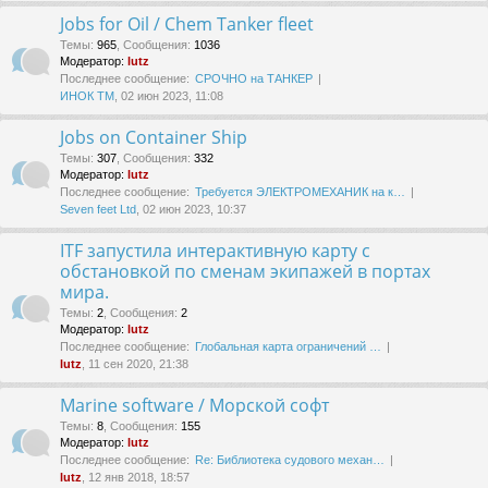
Jobs for Oil / Chem Tanker fleet
Темы
:
965
,
Сообщения
:
1036
Модератор:
lutz
Последнее сообщение:
СРОЧНО на ТАНКЕР
ИНОК ТМ
, 02 июн 2023, 11:08
Jobs on Container Ship
Темы
:
307
,
Сообщения
:
332
Модератор:
lutz
Последнее сообщение:
Требуется ЭЛЕКТРОМЕХАНИК на к…
Seven feet Ltd
, 02 июн 2023, 10:37
ITF запустила интерактивную карту с
обстановкой по сменам экипажей в портах
мира.
Темы
:
2
,
Сообщения
:
2
Модератор:
lutz
Последнее сообщение:
Глобальная карта ограничений …
lutz
, 11 сен 2020, 21:38
Marine software / Морской софт
Темы
:
8
,
Сообщения
:
155
Модератор:
lutz
Последнее сообщение:
Re: Библиотека судового механ…
lutz
, 12 янв 2018, 18:57