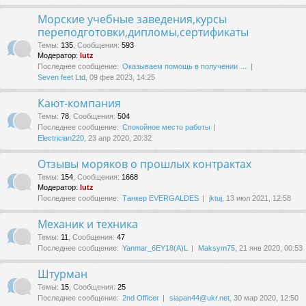
Морские учебные заведения,курсы
переподготовки,дипломы,сертификаты
Темы
:
135
,
Сообщения
:
593
Модератор:
lutz
Последнее сообщение:
Оказываем помощь в получении …
Seven feet Ltd
, 09 фев 2023, 14:25
Кают-компания
Темы
:
78
,
Сообщения
:
504
Последнее сообщение:
Спокойное место работы
Electrician220
, 23 апр 2020, 20:32
Отзывы моряков о прошлых контрактах
Темы
:
154
,
Сообщения
:
1668
Модератор:
lutz
Последнее сообщение:
Танкер EVERGALDES
jktuj
, 13 июл 2021, 12:58
Механик и техника
Темы
:
11
,
Сообщения
:
47
Последнее сообщение:
Yanmar_6EY18(A)L
Maksym75
, 21 янв 2020, 00:53
Штурман
Темы
:
15
,
Сообщения
:
25
Последнее сообщение:
2nd Officer
siapan44@ukr.net
, 30 мар 2020, 12:50