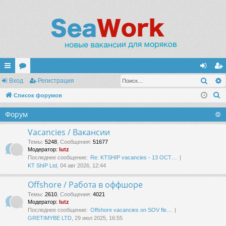
Поис
с
Вход
ор
Регистрация
хо
ег
П
ы
Список форумов
ум
д
ис
о
лк
ы
тр
Форум
и
и
ац
с
Vacancies / Вакансии
к
ия
Темы
:
5248
,
Сообщения
:
51677
Модератор:
lutz
Последнее сообщение:
Re: KTSHIP vacancies - 13 OCT…
KT ShIP Ltd
, 04 авг 2026, 12:44
Offshore / Работа в оффшоре
Темы
:
2610
,
Сообщения
:
4021
Модератор:
lutz
Последнее сообщение:
Offshore vacancies on SOV fle…
GRETIMYBE LTD
, 29 июл 2025, 16:55