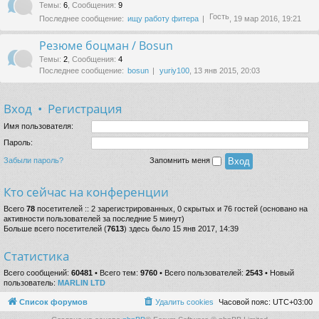
Темы
:
6
,
Сообщения
:
9
Гость
Последнее сообщение:
ищу работу фитера
, 19 мар 2016, 19:21
Резюме боцман / Bosun
Темы
:
2
,
Сообщения
:
4
Последнее сообщение:
bosun
yuriy100
, 13 янв 2015, 20:03
Вход
•
Регистрация
Имя пользователя:
Пароль:
Забыли пароль?
Запомнить меня
Кто сейчас на конференции
Всего
78
посетителей :: 2 зарегистрированных, 0 скрытых и 76 гостей (основано на
активности пользователей за последние 5 минут)
Больше всего посетителей (
7613
) здесь было 15 янв 2017, 14:39
Статистика
Всего сообщений:
60481
• Всего тем:
9760
• Всего пользователей:
2543
• Новый
пользователь:
MARLIN LTD
Список форумов
Удалить cookies
Часовой пояс:
UTC+03:00