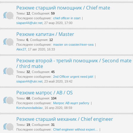
Резюме старший помощник / Chief mate
Темы
:
12
,
Сообщения
:
59
Последнее сообщение:
chief officer in start
siapan44@ukr.net
, 27 мар 2020, 17:00
Резюме капитан / Master
Темы
:
6
,
Сообщения
:
12
Последнее сообщение:
master on coaster/river-sea
Alex27
, 17 авг 2020, 16:33
Резюме второй - третий помощник / Second mate
/ third mate
Темы
:
32
,
Сообщения
:
45
Последнее сообщение:
2nd Officer urgent need job!
siapan44@ukr.net
, 23 май 2020, 19:42
Резюме матрос / AB / OS
Темы
:
68
,
Сообщения
:
104
Последнее сообщение:
Матрос АВ ищет работу
Korshunovladislav
, 16 апр 2020, 08:59
Резюме старший механик / Chief engineer
Темы
:
19
,
Сообщения
:
31
Последнее сообщение:
Chief engineer without experi…