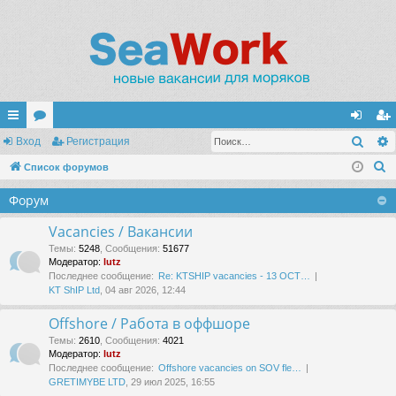
Поис
с
Вход
ор
Регистрация
хо
ег
П
ы
Список форумов
ум
д
ис
о
лк
ы
тр
Форум
и
и
ац
с
Vacancies / Вакансии
к
ия
Темы
:
5248
,
Сообщения
:
51677
Модератор:
lutz
Последнее сообщение:
Re: KTSHIP vacancies - 13 OCT…
KT ShIP Ltd
, 04 авг 2026, 12:44
Offshore / Работа в оффшоре
Темы
:
2610
,
Сообщения
:
4021
Модератор:
lutz
Последнее сообщение:
Offshore vacancies on SOV fle…
GRETIMYBE LTD
, 29 июл 2025, 16:55