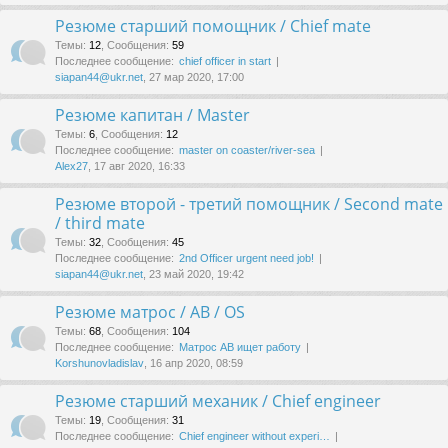
Резюме старший помощник / Chief mate
Темы
:
12
,
Сообщения
:
59
Последнее сообщение:
chief officer in start
siapan44@ukr.net
, 27 мар 2020, 17:00
Резюме капитан / Master
Темы
:
6
,
Сообщения
:
12
Последнее сообщение:
master on coaster/river-sea
Alex27
, 17 авг 2020, 16:33
Резюме второй - третий помощник / Second mate
/ third mate
Темы
:
32
,
Сообщения
:
45
Последнее сообщение:
2nd Officer urgent need job!
siapan44@ukr.net
, 23 май 2020, 19:42
Резюме матрос / AB / OS
Темы
:
68
,
Сообщения
:
104
Последнее сообщение:
Матрос АВ ищет работу
Korshunovladislav
, 16 апр 2020, 08:59
Резюме старший механик / Chief engineer
Темы
:
19
,
Сообщения
:
31
Последнее сообщение:
Chief engineer without experi…