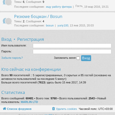
Темы
:
6
,
Сообщения
:
9
Гость
Последнее сообщение:
ищу работу фитера
, 19 мар 2016, 19:21
Резюме боцман / Bosun
Темы
:
2
,
Сообщения
:
4
Последнее сообщение:
bosun
yuriy100
, 13 янв 2015, 20:03
Вход
•
Регистрация
Имя пользователя:
Пароль:
Забыли пароль?
Запомнить меня
Кто сейчас на конференции
Всего
90
посетителей :: 5 зарегистрированных, 0 скрытых и 85 гостей (основано на
активности пользователей за последние 5 минут)
Больше всего посетителей (
7613
) здесь было 15 янв 2017, 14:39
Статистика
Всего сообщений:
60481
• Всего тем:
9760
• Всего пользователей:
2543
• Новый
пользователь:
MARLIN LTD
Список форумов
Удалить cookies
Часовой пояс:
UTC+03:00