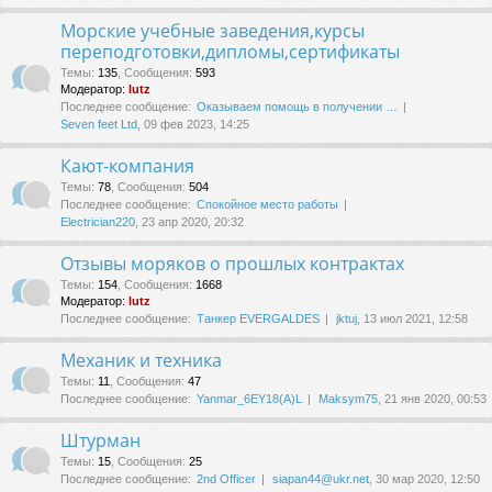
Морские учебные заведения,курсы
переподготовки,дипломы,сертификаты
Темы
:
135
,
Сообщения
:
593
Модератор:
lutz
Последнее сообщение:
Оказываем помощь в получении …
Seven feet Ltd
, 09 фев 2023, 14:25
Кают-компания
Темы
:
78
,
Сообщения
:
504
Последнее сообщение:
Спокойное место работы
Electrician220
, 23 апр 2020, 20:32
Отзывы моряков о прошлых контрактах
Темы
:
154
,
Сообщения
:
1668
Модератор:
lutz
Последнее сообщение:
Танкер EVERGALDES
jktuj
, 13 июл 2021, 12:58
Механик и техника
Темы
:
11
,
Сообщения
:
47
Последнее сообщение:
Yanmar_6EY18(A)L
Maksym75
, 21 янв 2020, 00:53
Штурман
Темы
:
15
,
Сообщения
:
25
Последнее сообщение:
2nd Officer
siapan44@ukr.net
, 30 мар 2020, 12:50