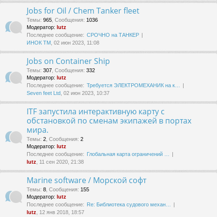
Jobs for Oil / Chem Tanker fleet
Темы
:
965
,
Сообщения
:
1036
Модератор:
lutz
Последнее сообщение:
СРОЧНО на ТАНКЕР
ИНОК ТМ
, 02 июн 2023, 11:08
Jobs on Container Ship
Темы
:
307
,
Сообщения
:
332
Модератор:
lutz
Последнее сообщение:
Требуется ЭЛЕКТРОМЕХАНИК на к…
Seven feet Ltd
, 02 июн 2023, 10:37
ITF запустила интерактивную карту с
обстановкой по сменам экипажей в портах
мира.
Темы
:
2
,
Сообщения
:
2
Модератор:
lutz
Последнее сообщение:
Глобальная карта ограничений …
lutz
, 11 сен 2020, 21:38
Marine software / Морской софт
Темы
:
8
,
Сообщения
:
155
Модератор:
lutz
Последнее сообщение:
Re: Библиотека судового механ…
lutz
, 12 янв 2018, 18:57