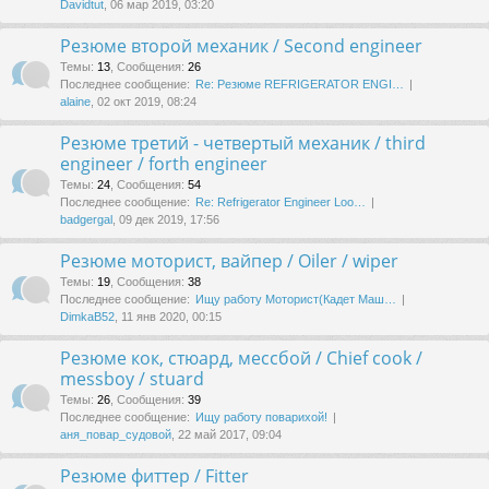
Davidtut
, 06 мар 2019, 03:20
Резюме второй механик / Second engineer
Темы
:
13
,
Сообщения
:
26
Последнее сообщение:
Re: Резюме REFRIGERATOR ENGI…
alaine
, 02 окт 2019, 08:24
Резюме третий - четвертый механик / third
engineer / forth engineer
Темы
:
24
,
Сообщения
:
54
Последнее сообщение:
Re: Refrigerator Engineer Loo…
badgergal
, 09 дек 2019, 17:56
Резюме моторист, вайпер / Oiler / wiper
Темы
:
19
,
Сообщения
:
38
Последнее сообщение:
Ищу работу Моторист(Кадет Маш…
DimkaB52
, 11 янв 2020, 00:15
Резюме кок, стюард, мессбой / Chief cook /
messboy / stuard
Темы
:
26
,
Сообщения
:
39
Последнее сообщение:
Ищу работу поварихой!
аня_повар_судовой
, 22 май 2017, 09:04
Резюме фиттер / Fitter