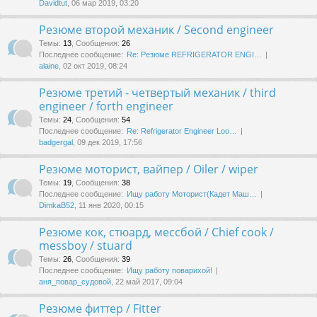
Davidtut
, 06 мар 2019, 03:20
Резюме второй механик / Second engineer
Темы
:
13
,
Сообщения
:
26
Последнее сообщение:
Re: Резюме REFRIGERATOR ENGI…
alaine
, 02 окт 2019, 08:24
Резюме третий - четвертый механик / third
engineer / forth engineer
Темы
:
24
,
Сообщения
:
54
Последнее сообщение:
Re: Refrigerator Engineer Loo…
badgergal
, 09 дек 2019, 17:56
Резюме моторист, вайпер / Oiler / wiper
Темы
:
19
,
Сообщения
:
38
Последнее сообщение:
Ищу работу Моторист(Кадет Маш…
DimkaB52
, 11 янв 2020, 00:15
Резюме кок, стюард, мессбой / Chief cook /
messboy / stuard
Темы
:
26
,
Сообщения
:
39
Последнее сообщение:
Ищу работу поварихой!
аня_повар_судовой
, 22 май 2017, 09:04
Резюме фиттер / Fitter