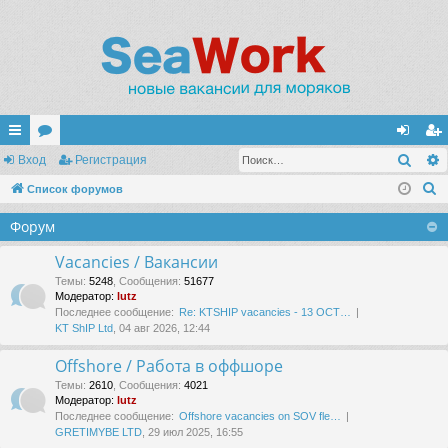
Поис
с
Вход
ор
Регистрация
хо
ег
П
ы
Список форумов
ум
д
ис
о
лк
ы
тр
Форум
и
и
ац
с
Vacancies / Вакансии
к
ия
Темы
:
5248
,
Сообщения
:
51677
Модератор:
lutz
Последнее сообщение:
Re: KTSHIP vacancies - 13 OCT…
KT ShIP Ltd
, 04 авг 2026, 12:44
Offshore / Работа в оффшоре
Темы
:
2610
,
Сообщения
:
4021
Модератор:
lutz
Последнее сообщение:
Offshore vacancies on SOV fle…
GRETIMYBE LTD
, 29 июл 2025, 16:55