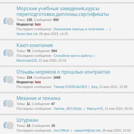
Морские учебные заведения,курсы
переподготовки,дипломы,сертификаты
Темы
:
135
,
Сообщения
:
593
Модератор:
lutz
Последнее сообщение:
Оказываем помощь в получении …
Seven feet Ltd
, 09 фев 2023, 14:25
Кают-компания
Темы
:
78
,
Сообщения
:
504
Последнее сообщение:
Спокойное место работы
Electrician220
, 23 апр 2020, 20:32
Отзывы моряков о прошлых контрактах
Темы
:
154
,
Сообщения
:
1668
Модератор:
lutz
Последнее сообщение:
Танкер EVERGALDES
jktuj
, 13 июл 2021, 12:58
Механик и техника
Темы
:
11
,
Сообщения
:
47
Последнее сообщение:
Yanmar_6EY18(A)L
Maksym75
, 21 янв 2020, 00:53
Штурман
Темы
:
15
,
Сообщения
:
25
Последнее сообщение:
2nd Officer
siapan44@ukr.net
, 30 мар 2020, 12:50