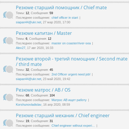
Резюме старший помощник / Chief mate
Темы
:
12
,
Сообщения
:
59
Последнее сообщение:
chief officer in start
siapan44@ukr.net
, 27 мар 2020, 17:00
Резюме капитан / Master
Темы
:
6
,
Сообщения
:
12
Последнее сообщение:
master on coaster/river-sea
Alex27
, 17 авг 2020, 16:33
Резюме второй - третий помощник / Second mate
/ third mate
Темы
:
32
,
Сообщения
:
45
Последнее сообщение:
2nd Officer urgent need job!
siapan44@ukr.net
, 23 май 2020, 19:42
Резюме матрос / AB / OS
Темы
:
68
,
Сообщения
:
104
Последнее сообщение:
Матрос АВ ищет работу
Korshunovladislav
, 16 апр 2020, 08:59
Резюме старший механик / Chief engineer
Темы
:
19
,
Сообщения
:
31
Последнее сообщение:
Chief engineer without experi…