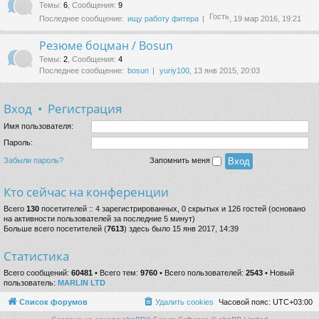
Темы
:
6
,
Сообщения
:
9
Гость
Последнее сообщение:
ищу работу фитера
, 19 мар 2016, 19:21
Резюме боцман / Bosun
Темы
:
2
,
Сообщения
:
4
Последнее сообщение:
bosun
yuriy100
, 13 янв 2015, 20:03
Вход
•
Регистрация
Имя пользователя:
Пароль:
Забыли пароль?
Запомнить меня
Кто сейчас на конференции
Всего
130
посетителей :: 4 зарегистрированных, 0 скрытых и 126 гостей (основано
на активности пользователей за последние 5 минут)
Больше всего посетителей (
7613
) здесь было 15 янв 2017, 14:39
Статистика
Всего сообщений:
60481
• Всего тем:
9760
• Всего пользователей:
2543
• Новый
пользователь:
MARLIN LTD
Список форумов
Удалить cookies
Часовой пояс:
UTC+03:00