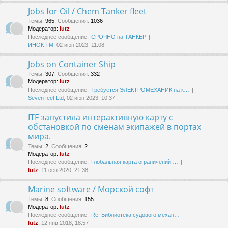
Jobs for Oil / Chem Tanker fleet
Темы
:
965
,
Сообщения
:
1036
Модератор:
lutz
Последнее сообщение:
СРОЧНО на ТАНКЕР
ИНОК ТМ
, 02 июн 2023, 11:08
Jobs on Container Ship
Темы
:
307
,
Сообщения
:
332
Модератор:
lutz
Последнее сообщение:
Требуется ЭЛЕКТРОМЕХАНИК на к…
Seven feet Ltd
, 02 июн 2023, 10:37
ITF запустила интерактивную карту с
обстановкой по сменам экипажей в портах
мира.
Темы
:
2
,
Сообщения
:
2
Модератор:
lutz
Последнее сообщение:
Глобальная карта ограничений …
lutz
, 11 сен 2020, 21:38
Marine software / Морской софт
Темы
:
8
,
Сообщения
:
155
Модератор:
lutz
Последнее сообщение:
Re: Библиотека судового механ…
lutz
, 12 янв 2018, 18:57