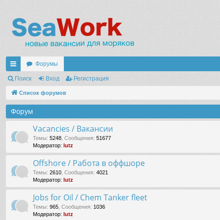
Форумы
с
Поиск
Вход
Регистрация
ы
Список форумов
лк
Форум
и
Vacancies / Вакансии
Темы
:
5248
,
Сообщения
:
51677
Модератор:
lutz
Offshore / Работа в оффшоре
Темы
:
2610
,
Сообщения
:
4021
Модератор:
lutz
Jobs for Oil / Chem Tanker fleet
Темы
:
965
,
Сообщения
:
1036
Модератор:
lutz