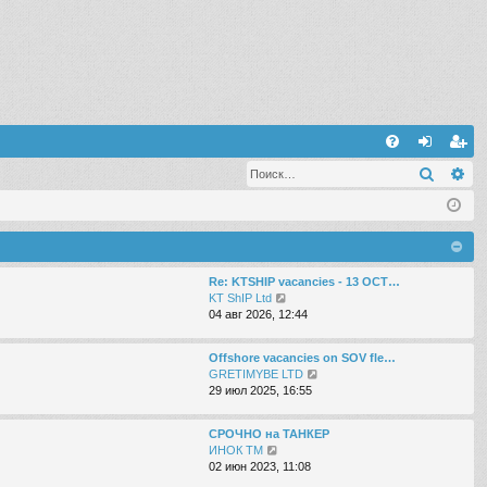
С
Поиск
Ра
FA
хо
ег
Q
д
ис
тр
ац
Re: KTSHIP vacancies - 13 OCT…
П
KT ShIP Ltd
ия
е
04 авг 2026, 12:44
р
е
Offshore vacancies on SOV fle…
й
П
GRETIMYBE LTD
т
е
29 июл 2025, 16:55
и
р
к
е
п
СРОЧНО на ТАНКЕР
й
о
П
ИНОК ТМ
т
с
е
02 июн 2023, 11:08
и
л
р