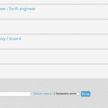
er / forth engineer
oy / stuard
Забыли пароль?
|
Запомнить меня