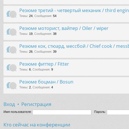
Резюме третий - четвертый механик / third engine
Темы
:
24
,
Сообщения
:
54
Резюме моторист, вайпер / Oiler / wiper
Темы
:
19
,
Сообщения
:
38
Резюме кок, стюард, мессбой / Chief cook / messb
Темы
:
26
,
Сообщения
:
39
Резюме фиттер / Fitter
Темы
:
6
,
Сообщения
:
9
Резюме боцман / Bosun
Темы
:
2
,
Сообщения
:
4
Вход
•
Регистрация
Имя пользователя:
Пароль:
Кто сейчас на конференции