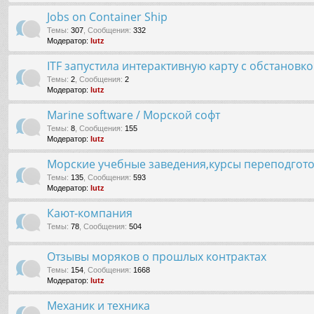
Jobs on Container Ship
Темы
:
307
,
Сообщения
:
332
Модератор:
lutz
ITF запустила интерактивную карту с обстановк
Темы
:
2
,
Сообщения
:
2
Модератор:
lutz
Marine software / Морской софт
Темы
:
8
,
Сообщения
:
155
Модератор:
lutz
Морские учебные заведения,курсы переподгот
Темы
:
135
,
Сообщения
:
593
Модератор:
lutz
Кают-компания
Темы
:
78
,
Сообщения
:
504
Отзывы моряков о прошлых контрактах
Темы
:
154
,
Сообщения
:
1668
Модератор:
lutz
Механик и техника