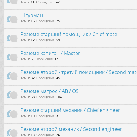
Темы
:
11
,
Сообщения
:
47
Штурман
Темы
:
15
,
Сообщения
:
25
Резюме старший помощник / Chief mate
Темы
:
12
,
Сообщения
:
59
Резюме капитан / Master
Темы
:
6
,
Сообщения
:
12
Резюме второй - третий помощник / Second mate
Темы
:
32
,
Сообщения
:
45
Резюме матрос / AB / OS
Темы
:
68
,
Сообщения
:
104
Резюме старший механик / Chief engineer
Темы
:
19
,
Сообщения
:
31
Резюме второй механик / Second engineer
Темы
:
13
,
Сообщения
:
26