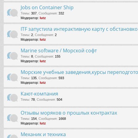
Jobs on Container Ship
Темы
:
307
,
Сообщения
:
332
Модератор:
lutz
ITF запустила интерактивную карту с обстановк
Темы
:
2
,
Сообщения
:
2
Модератор:
lutz
Marine software / Морской софт
Темы
:
8
,
Сообщения
:
155
Модератор:
lutz
Морские учебные заведения,курсы переподгот
Темы
:
135
,
Сообщения
:
593
Модератор:
lutz
Кают-компания
Темы
:
78
,
Сообщения
:
504
Отзывы моряков о прошлых контрактах
Темы
:
154
,
Сообщения
:
1668
Модератор:
lutz
Механик и техника