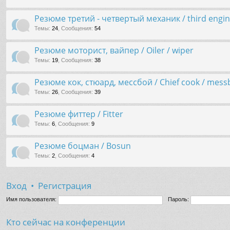
Резюме третий - четвертый механик / third engine
Темы
:
24
,
Сообщения
:
54
Резюме моторист, вайпер / Oiler / wiper
Темы
:
19
,
Сообщения
:
38
Резюме кок, стюард, мессбой / Chief cook / messb
Темы
:
26
,
Сообщения
:
39
Резюме фиттер / Fitter
Темы
:
6
,
Сообщения
:
9
Резюме боцман / Bosun
Темы
:
2
,
Сообщения
:
4
Вход
•
Регистрация
Имя пользователя:
Пароль:
Кто сейчас на конференции