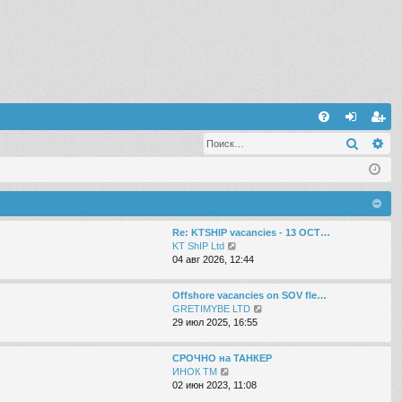
С
Поиск
Ра
FA
хо
ег
Q
д
ис
тр
ац
Re: KTSHIP vacancies - 13 OCT…
П
KT ShIP Ltd
ия
е
04 авг 2026, 12:44
р
е
Offshore vacancies on SOV fle…
й
П
GRETIMYBE LTD
т
е
29 июл 2025, 16:55
и
р
к
е
п
СРОЧНО на ТАНКЕР
й
о
П
ИНОК ТМ
т
с
е
02 июн 2023, 11:08
и
л
р