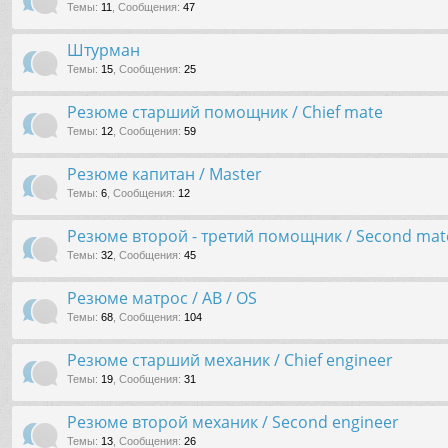
Темы
:
11
,
Сообщения
:
47
Штурман
Темы
:
15
,
Сообщения
:
25
Резюме старший помощник / Chief mate
Темы
:
12
,
Сообщения
:
59
Резюме капитан / Master
Темы
:
6
,
Сообщения
:
12
Резюме второй - третий помощник / Second mate
Темы
:
32
,
Сообщения
:
45
Резюме матрос / AB / OS
Темы
:
68
,
Сообщения
:
104
Резюме старший механик / Chief engineer
Темы
:
19
,
Сообщения
:
31
Резюме второй механик / Second engineer
Темы
:
13
,
Сообщения
:
26