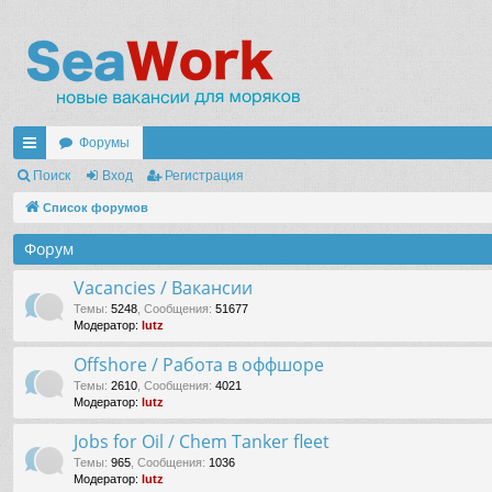
Форумы
с
Поиск
Вход
Регистрация
ы
Список форумов
лк
Форум
и
Vacancies / Вакансии
Темы
:
5248
,
Сообщения
:
51677
Модератор:
lutz
Offshore / Работа в оффшоре
Темы
:
2610
,
Сообщения
:
4021
Модератор:
lutz
Jobs for Oil / Chem Tanker fleet
Темы
:
965
,
Сообщения
:
1036
Модератор:
lutz