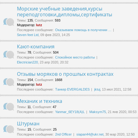
Морские учебные заведения,курсы
переподготовки,дипломы,сертификаты
Темы
:
135
,
Сообщения
:
593
Модератор:
lutz
Последнее сообщение:
Оказываем помощь в получении …
Seven feet Ltd
, 09 фев 2023, 14:25
Кают-компания
Темы
:
78
,
Сообщения
:
504
Последнее сообщение:
Спокойное место работы
Electrician220
, 23 апр 2020, 20:32
Отзывы моряков о прошлых контрактах
Темы
:
154
,
Сообщения
:
1668
Модератор:
lutz
Последнее сообщение:
Танкер EVERGALDES
jktuj
, 13 июл 2021, 12:58
Механик и техника
Темы
:
11
,
Сообщения
:
47
Последнее сообщение:
Yanmar_6EY18(A)L
Maksym75
, 21 янв 2020, 00:53
Штурман
Темы
:
15
,
Сообщения
:
25
Последнее сообщение:
2nd Officer
siapan44@ukr.net
, 30 мар 2020, 12:50