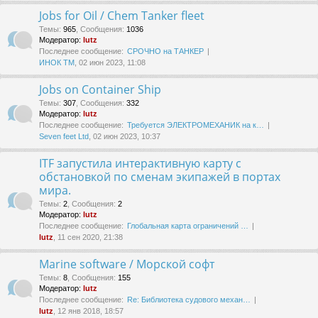
Jobs for Oil / Chem Tanker fleet
Темы
:
965
,
Сообщения
:
1036
Модератор:
lutz
Последнее сообщение:
СРОЧНО на ТАНКЕР
ИНОК ТМ
, 02 июн 2023, 11:08
Jobs on Container Ship
Темы
:
307
,
Сообщения
:
332
Модератор:
lutz
Последнее сообщение:
Требуется ЭЛЕКТРОМЕХАНИК на к…
Seven feet Ltd
, 02 июн 2023, 10:37
ITF запустила интерактивную карту с
обстановкой по сменам экипажей в портах
мира.
Темы
:
2
,
Сообщения
:
2
Модератор:
lutz
Последнее сообщение:
Глобальная карта ограничений …
lutz
, 11 сен 2020, 21:38
Marine software / Морской софт
Темы
:
8
,
Сообщения
:
155
Модератор:
lutz
Последнее сообщение:
Re: Библиотека судового механ…
lutz
, 12 янв 2018, 18:57