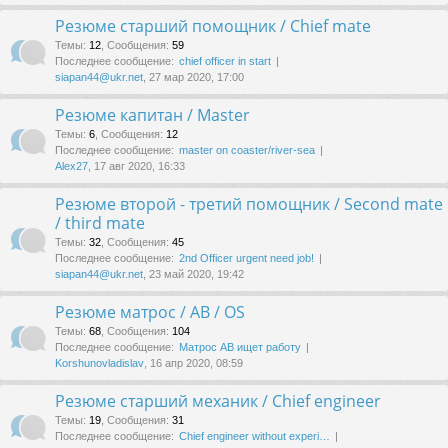
Резюме старший помощник / Chief mate
Темы
:
12
,
Сообщения
:
59
Последнее сообщение:
chief officer in start
siapan44@ukr.net
, 27 мар 2020, 17:00
Резюме капитан / Master
Темы
:
6
,
Сообщения
:
12
Последнее сообщение:
master on coaster/river-sea
Alex27
, 17 авг 2020, 16:33
Резюме второй - третий помощник / Second mate
/ third mate
Темы
:
32
,
Сообщения
:
45
Последнее сообщение:
2nd Officer urgent need job!
siapan44@ukr.net
, 23 май 2020, 19:42
Резюме матрос / AB / OS
Темы
:
68
,
Сообщения
:
104
Последнее сообщение:
Матрос АВ ищет работу
Korshunovladislav
, 16 апр 2020, 08:59
Резюме старший механик / Chief engineer
Темы
:
19
,
Сообщения
:
31
Последнее сообщение:
Chief engineer without experi…