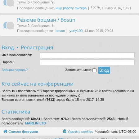
Темы
:
6
,
Сообщения
:
9
Гость
Последнее сообщение:
ищу работу фитера
, 19 мар 2016, 19:21
Резюме боцман / Bosun
Темы
:
2
,
Сообщения
:
4
Последнее сообщение:
bosun
yuriy100
, 13 янв 2015, 20:03
Вход
•
Регистрация
Имя пользователя:
Пароль:
Забыли пароль?
Запомнить меня
Кто сейчас на конференции
Всего
101
посетитель :: 3 зарегистрированных, 0 скрытых и 98 гостей (основано на
активности пользователей за последние 5 минут)
Больше всего посетителей (
7613
) здесь было 15 янв 2017, 14:39
Статистика
Всего сообщений:
60481
• Всего тем:
9760
• Всего пользователей:
2543
• Новый
пользователь:
MARLIN LTD
Список форумов
Удалить cookies
Часовой пояс:
UTC+03:00