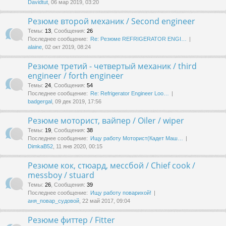
Davidtut
, 06 мар 2019, 03:20
Резюме второй механик / Second engineer
Темы
:
13
,
Сообщения
:
26
Последнее сообщение:
Re: Резюме REFRIGERATOR ENGI…
alaine
, 02 окт 2019, 08:24
Резюме третий - четвертый механик / third
engineer / forth engineer
Темы
:
24
,
Сообщения
:
54
Последнее сообщение:
Re: Refrigerator Engineer Loo…
badgergal
, 09 дек 2019, 17:56
Резюме моторист, вайпер / Oiler / wiper
Темы
:
19
,
Сообщения
:
38
Последнее сообщение:
Ищу работу Моторист(Кадет Маш…
DimkaB52
, 11 янв 2020, 00:15
Резюме кок, стюард, мессбой / Chief cook /
messboy / stuard
Темы
:
26
,
Сообщения
:
39
Последнее сообщение:
Ищу работу поварихой!
аня_повар_судовой
, 22 май 2017, 09:04
Резюме фиттер / Fitter