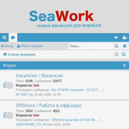
Поис
с
Вход
ор
Регистрация
хо
ег
П
ы
Список форумов
ум
д
ис
о
лк
ы
тр
Форум
и
и
ац
с
Vacancies / Вакансии
к
ия
Темы
:
5248
,
Сообщения
:
51677
Модератор:
lutz
Последнее сообщение:
Re: KTSHIP vacancies - 13 OCT…
KT ShIP Ltd
, 04 авг 2026, 12:44
Offshore / Работа в оффшоре
Темы
:
2610
,
Сообщения
:
4021
Модератор:
lutz
Последнее сообщение:
Offshore vacancies on SOV fle…
GRETIMYBE LTD
, 29 июл 2025, 16:55