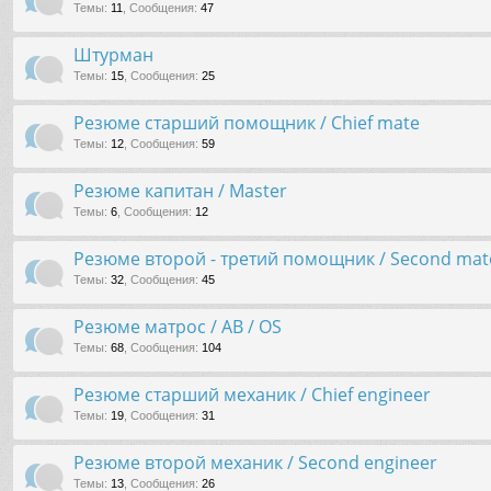
Темы
:
11
,
Сообщения
:
47
Штурман
Темы
:
15
,
Сообщения
:
25
Резюме старший помощник / Chief mate
Темы
:
12
,
Сообщения
:
59
Резюме капитан / Master
Темы
:
6
,
Сообщения
:
12
Резюме второй - третий помощник / Second mate
Темы
:
32
,
Сообщения
:
45
Резюме матрос / AB / OS
Темы
:
68
,
Сообщения
:
104
Резюме старший механик / Chief engineer
Темы
:
19
,
Сообщения
:
31
Резюме второй механик / Second engineer
Темы
:
13
,
Сообщения
:
26