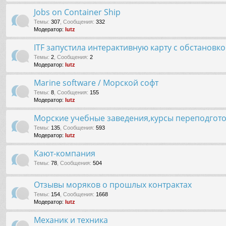
Jobs on Container Ship
Темы
:
307
,
Сообщения
:
332
Модератор:
lutz
ITF запустила интерактивную карту с обстановк
Темы
:
2
,
Сообщения
:
2
Модератор:
lutz
Marine software / Морской софт
Темы
:
8
,
Сообщения
:
155
Модератор:
lutz
Морские учебные заведения,курсы переподгот
Темы
:
135
,
Сообщения
:
593
Модератор:
lutz
Кают-компания
Темы
:
78
,
Сообщения
:
504
Отзывы моряков о прошлых контрактах
Темы
:
154
,
Сообщения
:
1668
Модератор:
lutz
Механик и техника