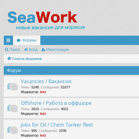
Форумы
с
Поиск
Вход
Регистрация
ы
Список форумов
лк
Форум
и
Vacancies / Вакансии
Темы
:
5248
,
Сообщения
:
51677
Модератор:
lutz
Offshore / Работа в оффшоре
Темы
:
2610
,
Сообщения
:
4021
Модератор:
lutz
Jobs for Oil / Chem Tanker fleet
Темы
:
965
,
Сообщения
:
1036
Модератор:
lutz