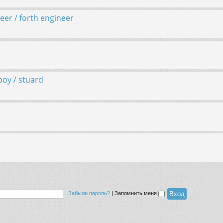
er / forth engineer
oy / stuard
Забыли пароль?
|
Запомнить меня