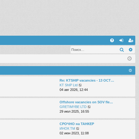
С
Поиск
Ра
FA
хо
ег
Q
д
ис
тр
ац
Re: KTSHIP vacancies - 13 OCT…
П
KT ShIP Ltd
ия
е
04 авг 2026, 12:44
р
е
Offshore vacancies on SOV fle…
й
П
GRETIMYBE LTD
т
е
29 июл 2025, 16:55
и
р
к
е
п
СРОЧНО на ТАНКЕР
й
о
П
ИНОК ТМ
т
с
е
02 июн 2023, 11:08
и
л
р