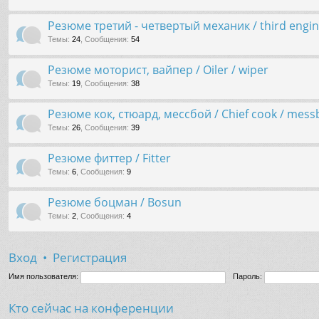
Резюме третий - четвертый механик / third engine
Темы
:
24
,
Сообщения
:
54
Резюме моторист, вайпер / Oiler / wiper
Темы
:
19
,
Сообщения
:
38
Резюме кок, стюард, мессбой / Chief cook / messb
Темы
:
26
,
Сообщения
:
39
Резюме фиттер / Fitter
Темы
:
6
,
Сообщения
:
9
Резюме боцман / Bosun
Темы
:
2
,
Сообщения
:
4
Вход
•
Регистрация
Имя пользователя:
Пароль:
Кто сейчас на конференции