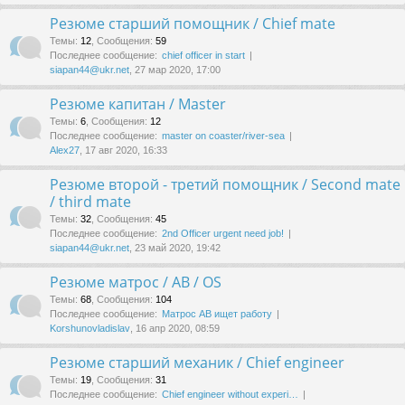
Резюме старший помощник / Chief mate
Темы
:
12
,
Сообщения
:
59
Последнее сообщение:
chief officer in start
siapan44@ukr.net
, 27 мар 2020, 17:00
Резюме капитан / Master
Темы
:
6
,
Сообщения
:
12
Последнее сообщение:
master on coaster/river-sea
Alex27
, 17 авг 2020, 16:33
Резюме второй - третий помощник / Second mate
/ third mate
Темы
:
32
,
Сообщения
:
45
Последнее сообщение:
2nd Officer urgent need job!
siapan44@ukr.net
, 23 май 2020, 19:42
Резюме матрос / AB / OS
Темы
:
68
,
Сообщения
:
104
Последнее сообщение:
Матрос АВ ищет работу
Korshunovladislav
, 16 апр 2020, 08:59
Резюме старший механик / Chief engineer
Темы
:
19
,
Сообщения
:
31
Последнее сообщение:
Chief engineer without experi…