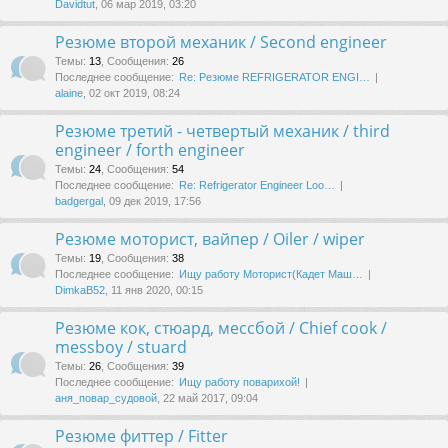
Davidtut
, 06 мар 2019, 03:20
Резюме второй механик / Second engineer
Темы
:
13
,
Сообщения
:
26
Последнее сообщение:
Re: Резюме REFRIGERATOR ENGI…
alaine
, 02 окт 2019, 08:24
Резюме третий - четвертый механик / third
engineer / forth engineer
Темы
:
24
,
Сообщения
:
54
Последнее сообщение:
Re: Refrigerator Engineer Loo…
badgergal
, 09 дек 2019, 17:56
Резюме моторист, вайпер / Oiler / wiper
Темы
:
19
,
Сообщения
:
38
Последнее сообщение:
Ищу работу Моторист(Кадет Маш…
DimkaB52
, 11 янв 2020, 00:15
Резюме кок, стюард, мессбой / Chief cook /
messboy / stuard
Темы
:
26
,
Сообщения
:
39
Последнее сообщение:
Ищу работу поварихой!
аня_повар_судовой
, 22 май 2017, 09:04
Резюме фиттер / Fitter