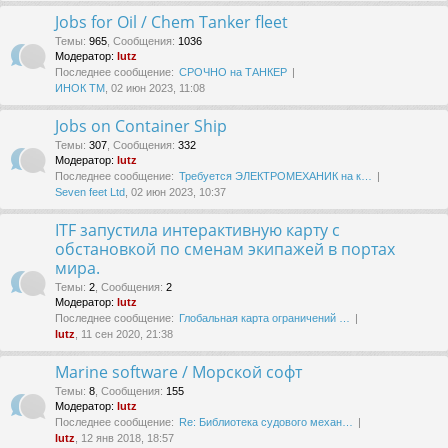
Jobs for Oil / Chem Tanker fleet
Темы
:
965
,
Сообщения
:
1036
Модератор:
lutz
Последнее сообщение:
СРОЧНО на ТАНКЕР
ИНОК ТМ
, 02 июн 2023, 11:08
Jobs on Container Ship
Темы
:
307
,
Сообщения
:
332
Модератор:
lutz
Последнее сообщение:
Требуется ЭЛЕКТРОМЕХАНИК на к…
Seven feet Ltd
, 02 июн 2023, 10:37
ITF запустила интерактивную карту с
обстановкой по сменам экипажей в портах
мира.
Темы
:
2
,
Сообщения
:
2
Модератор:
lutz
Последнее сообщение:
Глобальная карта ограничений …
lutz
, 11 сен 2020, 21:38
Marine software / Морской софт
Темы
:
8
,
Сообщения
:
155
Модератор:
lutz
Последнее сообщение:
Re: Библиотека судового механ…
lutz
, 12 янв 2018, 18:57