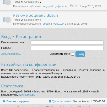
Темы
:
6
,
Сообщения
:
9
Гость
Последнее сообщение:
ищу работу фитера
, 19 мар 2016, 19:21
Резюме боцман / Bosun
Темы
:
2
,
Сообщения
:
4
Последнее сообщение:
bosun
yuriy100
, 13 янв 2015, 20:03
Вход
•
Регистрация
Имя пользователя:
Пароль:
Забыли пароль?
Запомнить меня
Кто сейчас на конференции
Всего
136
посетителей :: 4 зарегистрированных, 0 скрытых и 132 гостя (основано на
активности пользователей за последние 5 минут)
Больше всего посетителей (
7613
) здесь было 15 янв 2017, 14:39
Статистика
Всего сообщений:
60481
• Всего тем:
9760
• Всего пользователей:
2543
• Новый
пользователь:
MARLIN LTD
Список форумов
Удалить cookies
Часовой пояс:
UTC+03:00