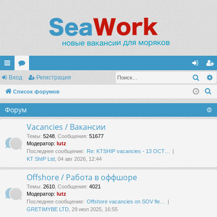
Поис
с
Вход
ор
Регистрация
хо
ег
П
ы
Список форумов
ум
д
ис
о
лк
ы
тр
Форум
и
и
ац
с
Vacancies / Вакансии
к
ия
Темы
:
5248
,
Сообщения
:
51677
Модератор:
lutz
Последнее сообщение:
Re: KTSHIP vacancies - 13 OCT…
KT ShIP Ltd
, 04 авг 2026, 12:44
Offshore / Работа в оффшоре
Темы
:
2610
,
Сообщения
:
4021
Модератор:
lutz
Последнее сообщение:
Offshore vacancies on SOV fle…
GRETIMYBE LTD
, 29 июл 2025, 16:55