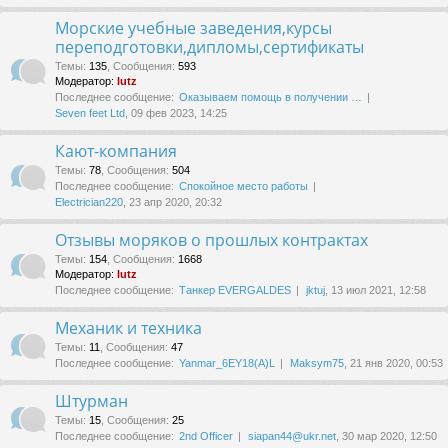
Морские учебные заведения,курсы
переподготовки,дипломы,сертификаты
Темы
:
135
,
Сообщения
:
593
Модератор:
lutz
Последнее сообщение:
Оказываем помощь в получении …
Seven feet Ltd
, 09 фев 2023, 14:25
Кают-компания
Темы
:
78
,
Сообщения
:
504
Последнее сообщение:
Спокойное место работы
Electrician220
, 23 апр 2020, 20:32
Отзывы моряков о прошлых контрактах
Темы
:
154
,
Сообщения
:
1668
Модератор:
lutz
Последнее сообщение:
Танкер EVERGALDES
jktuj
, 13 июл 2021, 12:58
Механик и техника
Темы
:
11
,
Сообщения
:
47
Последнее сообщение:
Yanmar_6EY18(A)L
Maksym75
, 21 янв 2020, 00:53
Штурман
Темы
:
15
,
Сообщения
:
25
Последнее сообщение:
2nd Officer
siapan44@ukr.net
, 30 мар 2020, 12:50