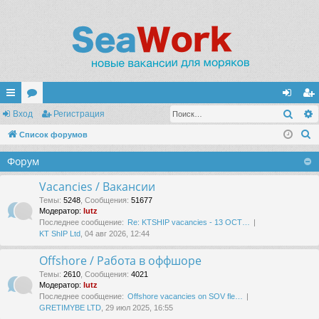
Поис
с
Вход
ор
Регистрация
хо
ег
П
ы
Список форумов
ум
д
ис
о
лк
ы
тр
Форум
и
и
ац
с
Vacancies / Вакансии
к
ия
Темы
:
5248
,
Сообщения
:
51677
Модератор:
lutz
Последнее сообщение:
Re: KTSHIP vacancies - 13 OCT…
KT ShIP Ltd
, 04 авг 2026, 12:44
Offshore / Работа в оффшоре
Темы
:
2610
,
Сообщения
:
4021
Модератор:
lutz
Последнее сообщение:
Offshore vacancies on SOV fle…
GRETIMYBE LTD
, 29 июл 2025, 16:55