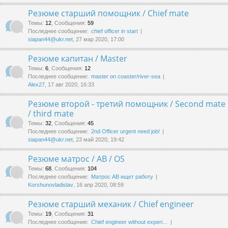
Резюме старший помощник / Chief mate
Темы
:
12
,
Сообщения
:
59
Последнее сообщение:
chief officer in start
siapan44@ukr.net
, 27 мар 2020, 17:00
Резюме капитан / Master
Темы
:
6
,
Сообщения
:
12
Последнее сообщение:
master on coaster/river-sea
Alex27
, 17 авг 2020, 16:33
Резюме второй - третий помощник / Second mate
/ third mate
Темы
:
32
,
Сообщения
:
45
Последнее сообщение:
2nd Officer urgent need job!
siapan44@ukr.net
, 23 май 2020, 19:42
Резюме матрос / AB / OS
Темы
:
68
,
Сообщения
:
104
Последнее сообщение:
Матрос АВ ищет работу
Korshunovladislav
, 16 апр 2020, 08:59
Резюме старший механик / Chief engineer
Темы
:
19
,
Сообщения
:
31
Последнее сообщение:
Chief engineer without experi…