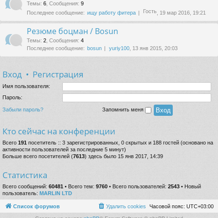
Темы
:
6
,
Сообщения
:
9
Гость
Последнее сообщение:
ищу работу фитера
, 19 мар 2016, 19:21
Резюме боцман / Bosun
Темы
:
2
,
Сообщения
:
4
Последнее сообщение:
bosun
yuriy100
, 13 янв 2015, 20:03
Вход
•
Регистрация
Имя пользователя:
Пароль:
Забыли пароль?
Запомнить меня
Кто сейчас на конференции
Всего
191
посетитель :: 3 зарегистрированных, 0 скрытых и 188 гостей (основано на
активности пользователей за последние 5 минут)
Больше всего посетителей (
7613
) здесь было 15 янв 2017, 14:39
Статистика
Всего сообщений:
60481
• Всего тем:
9760
• Всего пользователей:
2543
• Новый
пользователь:
MARLIN LTD
Список форумов
Удалить cookies
Часовой пояс:
UTC+03:00