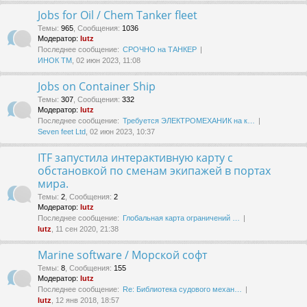
Jobs for Oil / Chem Tanker fleet
Темы
:
965
,
Сообщения
:
1036
Модератор:
lutz
Последнее сообщение:
СРОЧНО на ТАНКЕР
ИНОК ТМ
, 02 июн 2023, 11:08
Jobs on Container Ship
Темы
:
307
,
Сообщения
:
332
Модератор:
lutz
Последнее сообщение:
Требуется ЭЛЕКТРОМЕХАНИК на к…
Seven feet Ltd
, 02 июн 2023, 10:37
ITF запустила интерактивную карту с
обстановкой по сменам экипажей в портах
мира.
Темы
:
2
,
Сообщения
:
2
Модератор:
lutz
Последнее сообщение:
Глобальная карта ограничений …
lutz
, 11 сен 2020, 21:38
Marine software / Морской софт
Темы
:
8
,
Сообщения
:
155
Модератор:
lutz
Последнее сообщение:
Re: Библиотека судового механ…
lutz
, 12 янв 2018, 18:57