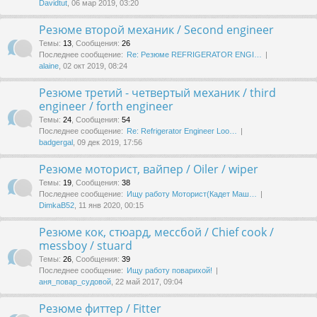
Davidtut
, 06 мар 2019, 03:20
Резюме второй механик / Second engineer
Темы
:
13
,
Сообщения
:
26
Последнее сообщение:
Re: Резюме REFRIGERATOR ENGI…
alaine
, 02 окт 2019, 08:24
Резюме третий - четвертый механик / third
engineer / forth engineer
Темы
:
24
,
Сообщения
:
54
Последнее сообщение:
Re: Refrigerator Engineer Loo…
badgergal
, 09 дек 2019, 17:56
Резюме моторист, вайпер / Oiler / wiper
Темы
:
19
,
Сообщения
:
38
Последнее сообщение:
Ищу работу Моторист(Кадет Маш…
DimkaB52
, 11 янв 2020, 00:15
Резюме кок, стюард, мессбой / Chief cook /
messboy / stuard
Темы
:
26
,
Сообщения
:
39
Последнее сообщение:
Ищу работу поварихой!
аня_повар_судовой
, 22 май 2017, 09:04
Резюме фиттер / Fitter