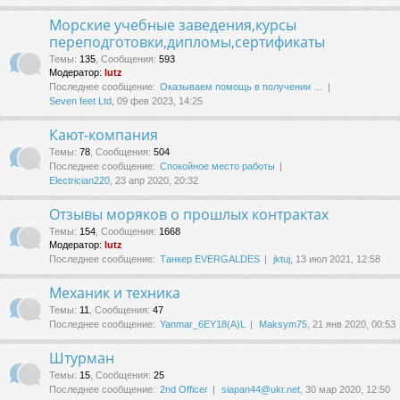
Морские учебные заведения,курсы
переподготовки,дипломы,сертификаты
Темы
:
135
,
Сообщения
:
593
Модератор:
lutz
Последнее сообщение:
Оказываем помощь в получении …
Seven feet Ltd
, 09 фев 2023, 14:25
Кают-компания
Темы
:
78
,
Сообщения
:
504
Последнее сообщение:
Спокойное место работы
Electrician220
, 23 апр 2020, 20:32
Отзывы моряков о прошлых контрактах
Темы
:
154
,
Сообщения
:
1668
Модератор:
lutz
Последнее сообщение:
Танкер EVERGALDES
jktuj
, 13 июл 2021, 12:58
Механик и техника
Темы
:
11
,
Сообщения
:
47
Последнее сообщение:
Yanmar_6EY18(A)L
Maksym75
, 21 янв 2020, 00:53
Штурман
Темы
:
15
,
Сообщения
:
25
Последнее сообщение:
2nd Officer
siapan44@ukr.net
, 30 мар 2020, 12:50