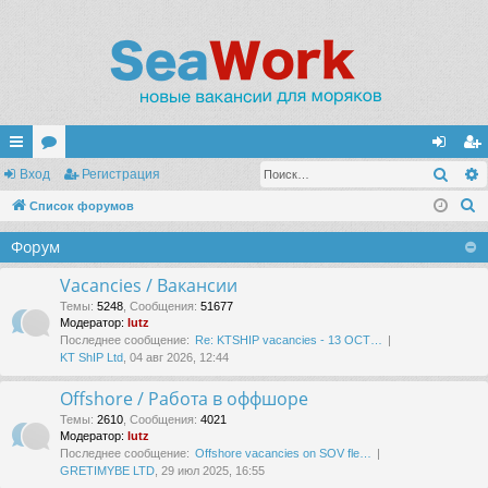
Поис
с
Вход
ор
Регистрация
хо
ег
П
ы
Список форумов
ум
д
ис
о
лк
ы
тр
Форум
и
и
ац
с
Vacancies / Вакансии
к
ия
Темы
:
5248
,
Сообщения
:
51677
Модератор:
lutz
Последнее сообщение:
Re: KTSHIP vacancies - 13 OCT…
KT ShIP Ltd
, 04 авг 2026, 12:44
Offshore / Работа в оффшоре
Темы
:
2610
,
Сообщения
:
4021
Модератор:
lutz
Последнее сообщение:
Offshore vacancies on SOV fle…
GRETIMYBE LTD
, 29 июл 2025, 16:55