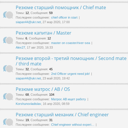
Резюме старший помощник / Chief mate
Темы
:
12
,
Сообщения
:
59
Последнее сообщение:
chief officer in start
siapan44@ukr.net
, 27 мар 2020, 17:00
Резюме капитан / Master
Темы
:
6
,
Сообщения
:
12
Последнее сообщение:
master on coaster/river-sea
Alex27
, 17 авг 2020, 16:33
Резюме второй - третий помощник / Second mate
/ third mate
Темы
:
32
,
Сообщения
:
45
Последнее сообщение:
2nd Officer urgent need job!
siapan44@ukr.net
, 23 май 2020, 19:42
Резюме матрос / AB / OS
Темы
:
68
,
Сообщения
:
104
Последнее сообщение:
Матрос АВ ищет работу
Korshunovladislav
, 16 апр 2020, 08:59
Резюме старший механик / Chief engineer
Темы
:
19
,
Сообщения
:
31
Последнее сообщение:
Chief engineer without experi…