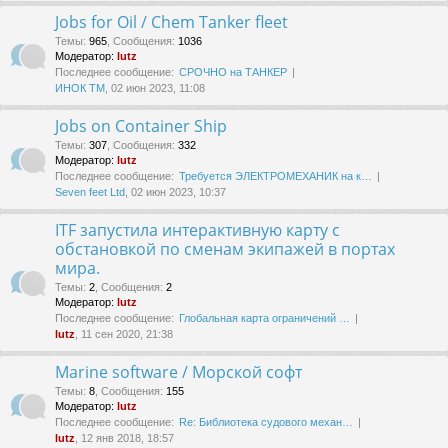
Jobs for Oil / Chem Tanker fleet
Темы
:
965
,
Сообщения
:
1036
Модератор:
lutz
Последнее сообщение:
СРОЧНО на ТАНКЕР
ИНОК ТМ
, 02 июн 2023, 11:08
Jobs on Container Ship
Темы
:
307
,
Сообщения
:
332
Модератор:
lutz
Последнее сообщение:
Требуется ЭЛЕКТРОМЕХАНИК на к…
Seven feet Ltd
, 02 июн 2023, 10:37
ITF запустила интерактивную карту с
обстановкой по сменам экипажей в портах
мира.
Темы
:
2
,
Сообщения
:
2
Модератор:
lutz
Последнее сообщение:
Глобальная карта ограничений …
lutz
, 11 сен 2020, 21:38
Marine software / Морской софт
Темы
:
8
,
Сообщения
:
155
Модератор:
lutz
Последнее сообщение:
Re: Библиотека судового механ…
lutz
, 12 янв 2018, 18:57