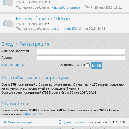
Темы
:
6
,
Сообщения
:
9
Гость
Последнее сообщение:
ищу работу фитера
, 19 мар 2016, 19:21
Резюме боцман / Bosun
Темы
:
2
,
Сообщения
:
4
Последнее сообщение:
bosun
yuriy100
, 13 янв 2015, 20:03
Вход
•
Регистрация
Имя пользователя:
Пароль:
Забыли пароль?
Запомнить меня
Кто сейчас на конференции
Всего
178
посетителей :: 3 зарегистрированных, 0 скрытых и 175 гостей (основано
на активности пользователей за последние 5 минут)
Больше всего посетителей (
7613
) здесь было 15 янв 2017, 14:39
Статистика
Всего сообщений:
60481
• Всего тем:
9760
• Всего пользователей:
2543
• Новый
пользователь:
MARLIN LTD
Список форумов
Удалить cookies
Часовой пояс:
UTC+03:00