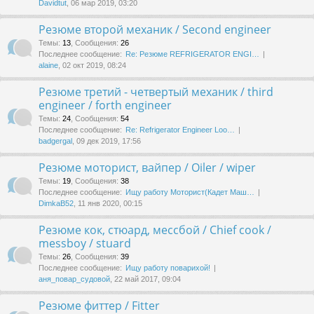
Davidtut
, 06 мар 2019, 03:20
Резюме второй механик / Second engineer
Темы
:
13
,
Сообщения
:
26
Последнее сообщение:
Re: Резюме REFRIGERATOR ENGI…
alaine
, 02 окт 2019, 08:24
Резюме третий - четвертый механик / third
engineer / forth engineer
Темы
:
24
,
Сообщения
:
54
Последнее сообщение:
Re: Refrigerator Engineer Loo…
badgergal
, 09 дек 2019, 17:56
Резюме моторист, вайпер / Oiler / wiper
Темы
:
19
,
Сообщения
:
38
Последнее сообщение:
Ищу работу Моторист(Кадет Маш…
DimkaB52
, 11 янв 2020, 00:15
Резюме кок, стюард, мессбой / Chief cook /
messboy / stuard
Темы
:
26
,
Сообщения
:
39
Последнее сообщение:
Ищу работу поварихой!
аня_повар_судовой
, 22 май 2017, 09:04
Резюме фиттер / Fitter