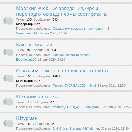
Морские учебные заведения,курсы
переподготовки,дипломы,сертификаты
Темы
:
135
,
Сообщения
:
593
Модератор:
lutz
Последнее сообщение:
Оказываем помощь в получении …
Seven feet Ltd
, 09 фев 2023, 14:25
Кают-компания
Темы
:
78
,
Сообщения
:
504
Последнее сообщение:
Спокойное место работы
Electrician220
, 23 апр 2020, 20:32
Отзывы моряков о прошлых контрактах
Темы
:
154
,
Сообщения
:
1668
Модератор:
lutz
Последнее сообщение:
Танкер EVERGALDES
jktuj
, 13 июл 2021, 12:58
Механик и техника
Темы
:
11
,
Сообщения
:
47
Последнее сообщение:
Yanmar_6EY18(A)L
Maksym75
, 21 янв 2020, 00:53
Штурман
Темы
:
15
,
Сообщения
:
25
Последнее сообщение:
2nd Officer
siapan44@ukr.net
, 30 мар 2020, 12:50