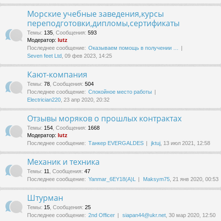
Морские учебные заведения,курсы
переподготовки,дипломы,сертификаты
Темы
:
135
,
Сообщения
:
593
Модератор:
lutz
Последнее сообщение:
Оказываем помощь в получении …
Seven feet Ltd
, 09 фев 2023, 14:25
Кают-компания
Темы
:
78
,
Сообщения
:
504
Последнее сообщение:
Спокойное место работы
Electrician220
, 23 апр 2020, 20:32
Отзывы моряков о прошлых контрактах
Темы
:
154
,
Сообщения
:
1668
Модератор:
lutz
Последнее сообщение:
Танкер EVERGALDES
jktuj
, 13 июл 2021, 12:58
Механик и техника
Темы
:
11
,
Сообщения
:
47
Последнее сообщение:
Yanmar_6EY18(A)L
Maksym75
, 21 янв 2020, 00:53
Штурман
Темы
:
15
,
Сообщения
:
25
Последнее сообщение:
2nd Officer
siapan44@ukr.net
, 30 мар 2020, 12:50