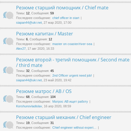
Резюме старший помощник / Chief mate
Темы
:
12
,
Сообщения
:
59
Последнее сообщение:
chief officer in start
siapan44@ukr.net
, 27 мар 2020, 17:00
Резюме капитан / Master
Темы
:
6
,
Сообщения
:
12
Последнее сообщение:
master on coaster/river-sea
Alex27
, 17 авг 2020, 16:33
Резюме второй - третий помощник / Second mate
/ third mate
Темы
:
32
,
Сообщения
:
45
Последнее сообщение:
2nd Officer urgent need job!
siapan44@ukr.net
, 23 май 2020, 19:42
Резюме матрос / AB / OS
Темы
:
68
,
Сообщения
:
104
Последнее сообщение:
Матрос АВ ищет работу
Korshunovladislav
, 16 апр 2020, 08:59
Резюме старший механик / Chief engineer
Темы
:
19
,
Сообщения
:
31
Последнее сообщение:
Chief engineer without experi…