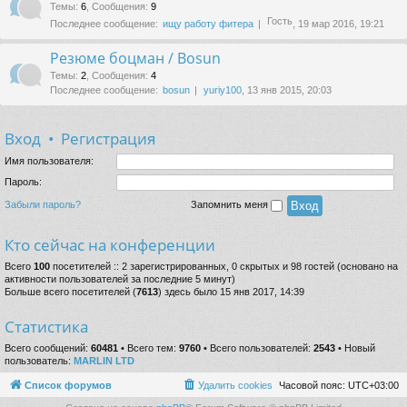
Темы
:
6
,
Сообщения
:
9
Гость
Последнее сообщение:
ищу работу фитера
, 19 мар 2016, 19:21
Резюме боцман / Bosun
Темы
:
2
,
Сообщения
:
4
Последнее сообщение:
bosun
yuriy100
, 13 янв 2015, 20:03
Вход
•
Регистрация
Имя пользователя:
Пароль:
Забыли пароль?
Запомнить меня
Кто сейчас на конференции
Всего
100
посетителей :: 2 зарегистрированных, 0 скрытых и 98 гостей (основано на
активности пользователей за последние 5 минут)
Больше всего посетителей (
7613
) здесь было 15 янв 2017, 14:39
Статистика
Всего сообщений:
60481
• Всего тем:
9760
• Всего пользователей:
2543
• Новый
пользователь:
MARLIN LTD
Список форумов
Удалить cookies
Часовой пояс:
UTC+03:00