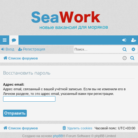
Поис
с
Вход
ор
Регистрация
хо
ег
П
ы
Список форумов
ум
д
ис
о
лк
ы
тр
Восстановить пароль
и
и
ац
с
Адрес email:
к
ия
Адрес email, связанный с вашей учётной записью. Если вы не изменили его в
Личном разделе, то это адрес email, указанный вами при регистрации.
Список форумов
Удалить cookies
Часовой пояс:
UTC+03:00
Создано на основе
phpBB
® Forum Software © phpBB Limited