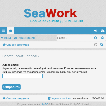
Поис
с
Вход
ор
Регистрация
хо
ег
П
ы
Список форумов
ум
д
ис
о
лк
ы
тр
Восстановить пароль
и
и
ац
с
Адрес email:
к
ия
Адрес email, связанный с вашей учётной записью. Если вы не изменили его в
Личном разделе, то это адрес email, указанный вами при регистрации.
Список форумов
Удалить cookies
Часовой пояс:
UTC+03:00
Создано на основе
phpBB
® Forum Software © phpBB Limited