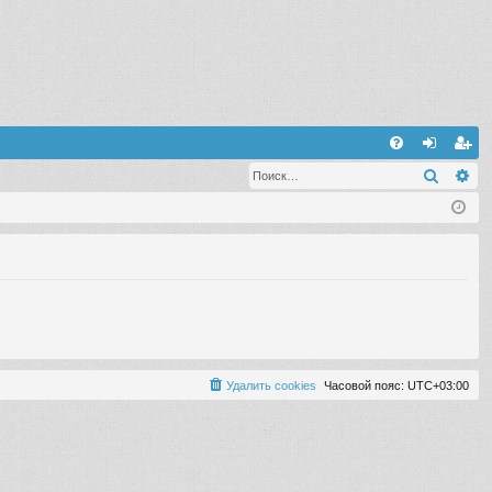
С
Поиск
Ра
FA
хо
ег
Q
д
ис
тр
ац
ия
Удалить cookies
Часовой пояс:
UTC+03:00