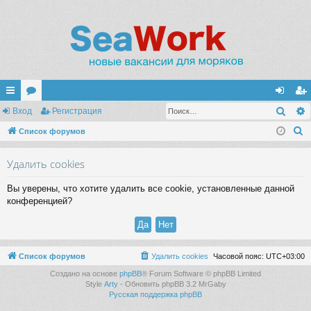
Поис
с
Вход
ор
Регистрация
хо
ег
П
ы
Список форумов
ум
д
ис
о
лк
ы
тр
Удалить cookies
и
и
ац
с
Вы уверены, что хотите удалить все cookie, установленные данной
к
ия
конференцией?
Список форумов
Удалить cookies
Часовой пояс:
UTC+03:00
Создано на основе
phpBB
® Forum Software © phpBB Limited
Style
Arty
- Обновить phpBB 3.2 MrGaby
Русская поддержка phpBB