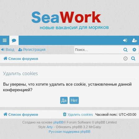
Поис
с
Вход
ор
Регистрация
хо
ег
П
ы
Список форумов
ум
д
ис
о
лк
ы
тр
Удалить cookies
и
и
ац
с
Вы уверены, что хотите удалить все cookie, установленные данной
к
ия
конференцией?
Список форумов
Удалить cookies
Часовой пояс:
UTC+03:00
Создано на основе
phpBB
® Forum Software © phpBB Limited
Style
Arty
- Обновить phpBB 3.2 MrGaby
Русская поддержка phpBB