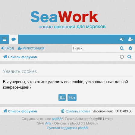
Поис
с
Вход
ор
Регистрация
хо
ег
П
ы
Список форумов
ум
д
ис
о
лк
ы
тр
Удалить cookies
и
и
ац
с
Вы уверены, что хотите удалить все cookie, установленные данной
к
ия
конференцией?
Список форумов
Удалить cookies
Часовой пояс:
UTC+03:00
Создано на основе
phpBB
® Forum Software © phpBB Limited
Style
Arty
- Обновить phpBB 3.2 MrGaby
Русская поддержка phpBB