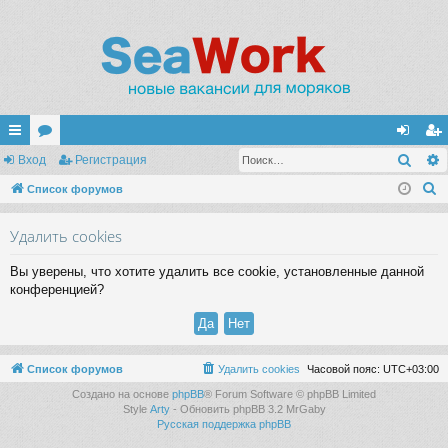
Поис
с
Вход
ор
Регистрация
хо
ег
П
ы
Список форумов
ум
д
ис
о
лк
ы
тр
Удалить cookies
и
и
ац
с
Вы уверены, что хотите удалить все cookie, установленные данной
к
ия
конференцией?
Список форумов
Удалить cookies
Часовой пояс:
UTC+03:00
Создано на основе
phpBB
® Forum Software © phpBB Limited
Style
Arty
- Обновить phpBB 3.2 MrGaby
Русская поддержка phpBB