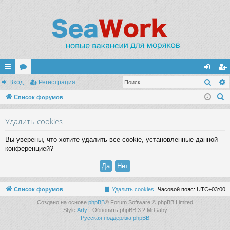
Поис
с
Вход
ор
Регистрация
хо
ег
П
ы
Список форумов
ум
д
ис
о
лк
ы
тр
Удалить cookies
и
и
ац
с
Вы уверены, что хотите удалить все cookie, установленные данной
к
ия
конференцией?
Список форумов
Удалить cookies
Часовой пояс:
UTC+03:00
Создано на основе
phpBB
® Forum Software © phpBB Limited
Style
Arty
- Обновить phpBB 3.2 MrGaby
Русская поддержка phpBB