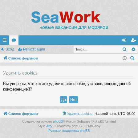
Поис
с
Вход
ор
Регистрация
хо
ег
П
ы
Список форумов
ум
д
ис
о
лк
ы
тр
Удалить cookies
и
и
ац
с
Вы уверены, что хотите удалить все cookie, установленные данной
к
ия
конференцией?
Список форумов
Удалить cookies
Часовой пояс:
UTC+03:00
Создано на основе
phpBB
® Forum Software © phpBB Limited
Style
Arty
- Обновить phpBB 3.2 MrGaby
Русская поддержка phpBB