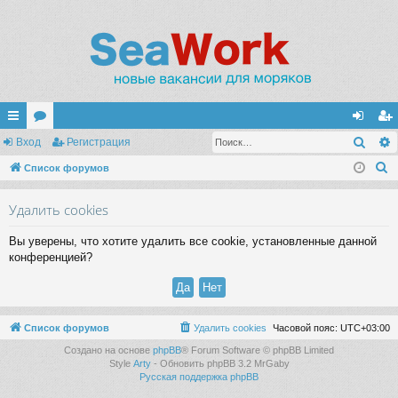
Поис
с
Вход
ор
Регистрация
хо
ег
П
ы
Список форумов
ум
д
ис
о
лк
ы
тр
Удалить cookies
и
и
ац
с
Вы уверены, что хотите удалить все cookie, установленные данной
к
ия
конференцией?
Список форумов
Удалить cookies
Часовой пояс:
UTC+03:00
Создано на основе
phpBB
® Forum Software © phpBB Limited
Style
Arty
- Обновить phpBB 3.2 MrGaby
Русская поддержка phpBB