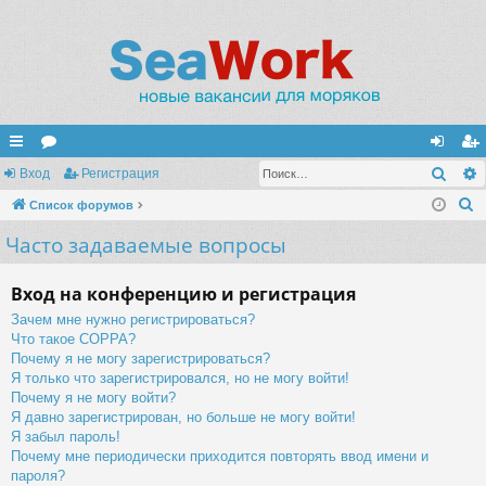
Поис
с
Вход
ор
Регистрация
хо
ег
П
ы
Список форумов
ум
д
ис
о
Часто задаваемые вопросы
лк
ы
тр
и
и
ац
с
Вход на конференцию и регистрация
к
ия
Зачем мне нужно регистрироваться?
Что такое COPPA?
Почему я не могу зарегистрироваться?
Я только что зарегистрировался, но не могу войти!
Почему я не могу войти?
Я давно зарегистрирован, но больше не могу войти!
Я забыл пароль!
Почему мне периодически приходится повторять ввод имени и
пароля?