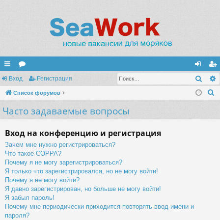
Поис
с
Вход
ор
Регистрация
хо
ег
П
ы
Список форумов
ум
д
ис
о
Часто задаваемые вопросы
лк
ы
тр
и
и
ац
с
Вход на конференцию и регистрация
к
ия
Зачем мне нужно регистрироваться?
Что такое COPPA?
Почему я не могу зарегистрироваться?
Я только что зарегистрировался, но не могу войти!
Почему я не могу войти?
Я давно зарегистрирован, но больше не могу войти!
Я забыл пароль!
Почему мне периодически приходится повторять ввод имени и
пароля?