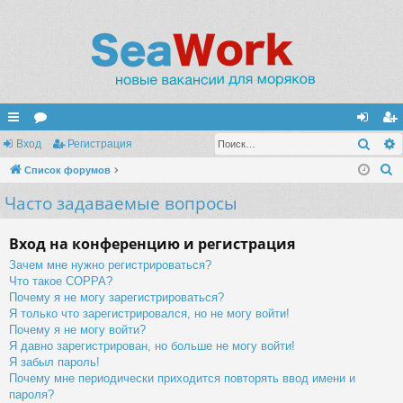
Поис
с
Вход
ор
Регистрация
хо
ег
П
ы
Список форумов
ум
д
ис
о
Часто задаваемые вопросы
лк
ы
тр
и
и
ац
с
Вход на конференцию и регистрация
к
ия
Зачем мне нужно регистрироваться?
Что такое COPPA?
Почему я не могу зарегистрироваться?
Я только что зарегистрировался, но не могу войти!
Почему я не могу войти?
Я давно зарегистрирован, но больше не могу войти!
Я забыл пароль!
Почему мне периодически приходится повторять ввод имени и
пароля?