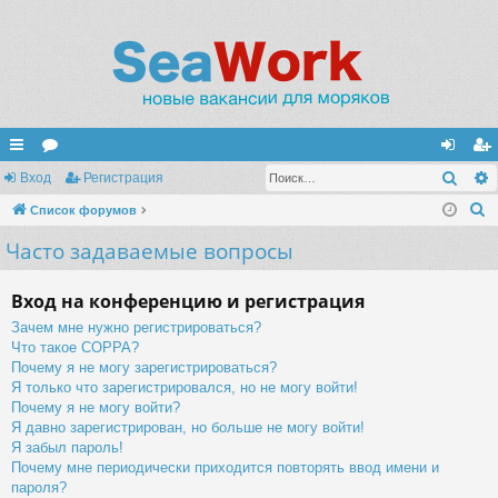
Поис
с
Вход
ор
Регистрация
хо
ег
П
ы
Список форумов
ум
д
ис
о
Часто задаваемые вопросы
лк
ы
тр
и
и
ац
с
Вход на конференцию и регистрация
к
ия
Зачем мне нужно регистрироваться?
Что такое COPPA?
Почему я не могу зарегистрироваться?
Я только что зарегистрировался, но не могу войти!
Почему я не могу войти?
Я давно зарегистрирован, но больше не могу войти!
Я забыл пароль!
Почему мне периодически приходится повторять ввод имени и
пароля?