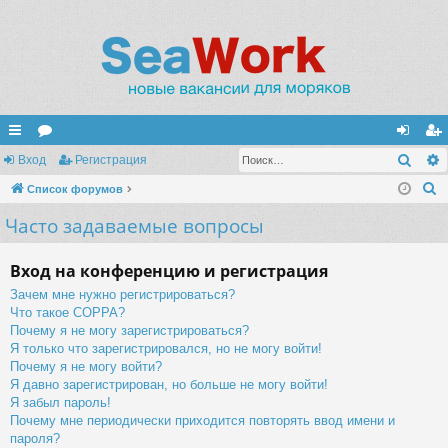
Поис
с
Вход
ор
Регистрация
хо
ег
П
ы
Список форумов
ум
д
ис
о
Часто задаваемые вопросы
лк
ы
тр
и
и
ац
с
Вход на конференцию и регистрация
к
ия
Зачем мне нужно регистрироваться?
Что такое COPPA?
Почему я не могу зарегистрироваться?
Я только что зарегистрировался, но не могу войти!
Почему я не могу войти?
Я давно зарегистрирован, но больше не могу войти!
Я забыл пароль!
Почему мне периодически приходится повторять ввод имени и
пароля?