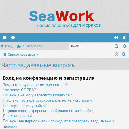
Поис
с
Вход
ор
Регистрация
хо
ег
П
ы
Список форумов
ум
д
ис
о
Часто задаваемые вопросы
лк
ы
тр
и
и
ац
с
Вход на конференцию и регистрация
к
ия
Зачем мне нужно регистрироваться?
Что такое COPPA?
Почему я не могу зарегистрироваться?
Я только что зарегистрировался, но не могу войти!
Почему я не могу войти?
Я давно зарегистрирован, но больше не могу войти!
Я забыл пароль!
Почему мне периодически приходится повторять ввод имени и
пароля?