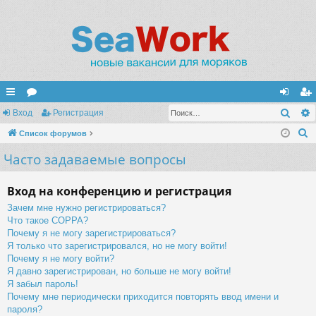
Поис
с
Вход
ор
Регистрация
хо
ег
П
ы
Список форумов
ум
д
ис
о
Часто задаваемые вопросы
лк
ы
тр
и
и
ац
с
Вход на конференцию и регистрация
к
ия
Зачем мне нужно регистрироваться?
Что такое COPPA?
Почему я не могу зарегистрироваться?
Я только что зарегистрировался, но не могу войти!
Почему я не могу войти?
Я давно зарегистрирован, но больше не могу войти!
Я забыл пароль!
Почему мне периодически приходится повторять ввод имени и
пароля?