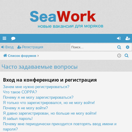
Поис
с
Вход
ор
Регистрация
хо
ег
П
ы
Список форумов
ум
д
ис
о
Часто задаваемые вопросы
лк
ы
тр
и
и
ац
с
Вход на конференцию и регистрация
к
ия
Зачем мне нужно регистрироваться?
Что такое COPPA?
Почему я не могу зарегистрироваться?
Я только что зарегистрировался, но не могу войти!
Почему я не могу войти?
Я давно зарегистрирован, но больше не могу войти!
Я забыл пароль!
Почему мне периодически приходится повторять ввод имени и
пароля?